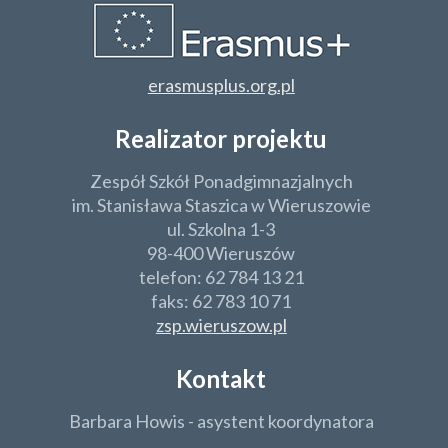
erasmusplus.org.pl
Realizator projektu
Zespół Szkół Ponadgimnazjalnych
im. Stanisława Staszica w Wieruszowie
ul. Szkolna 1-3
98-400 Wieruszów
telefon: 62 784 13 21
faks: 62 783 10 71
zsp.wieruszow.pl
Kontakt
Barbara Howis - asystent koordynatora