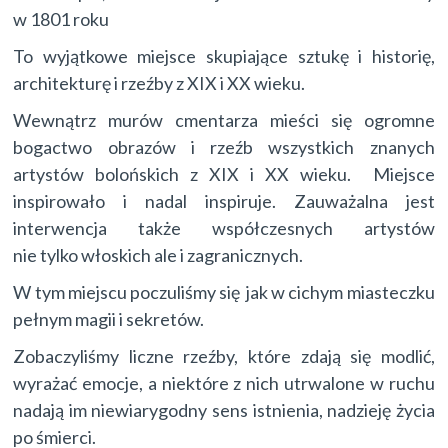
w 1801 roku
To wyjątkowe miejsce skupiające sztukę i historię,
architekturę i rzeźby z XIX i XX wieku.
Wewnątrz murów cmentarza mieści się ogromne
bogactwo obrazów i rzeźb wszystkich znanych
artystów bolońskich z XIX i XX wieku. Miejsce
inspirowało i nadal inspiruje. Zauważalna jest
interwencja także współczesnych artystów
nie tylko włoskich ale i zagranicznych.
W tym miejscu poczuliśmy się jak w cichym miasteczku
pełnym magii i sekretów.
Zobaczyliśmy liczne rzeźby, które zdają się modlić,
wyrażać emocje, a niektóre z nich utrwalone w ruchu
nadają im niewiarygodny sens istnienia, nadzieję życia
po śmierci.